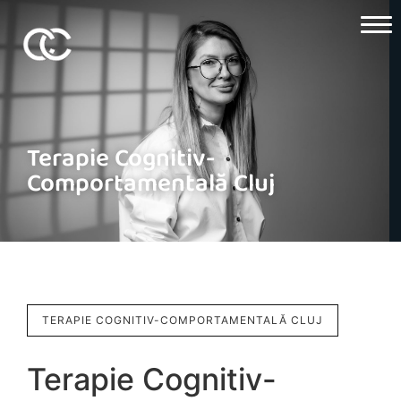
Acasă
Despre Mine
Servicii
Terapie Cognitiv-
Tarife
Comportamentală Cluj
Blog
Contact
TERAPIE COGNITIV-COMPORTAMENTALĂ CLUJ
Terapie Cognitiv-