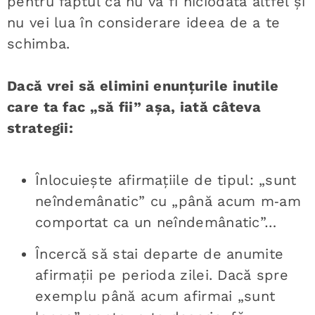
pentru faptul că nu va fi niciodată altfel și
nu vei lua în considerare ideea de a te
schimba.
Dacă vrei să elimini enunțurile inutile
care ta fac „să fii” așa, iată câteva
strategii:
Înlocuiește afirmațiile de tipul: „sunt
neîndemânatic” cu „până acum m‑am
comportat ca un neîndemânatic”…
Încercă să stai departe de anumite
afirmații pe perioda zilei. Dacă spre
exemplu până acum afirmai „sunt