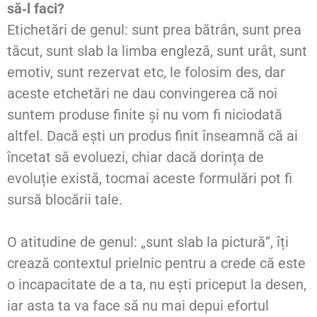
să‑l faci?
Etichetări de genul: sunt prea bătrân, sunt prea
tăcut, sunt slab la limba engleză, sunt urât, sunt
emotiv, sunt rezervat etc, le folosim des, dar
aceste etchetări ne dau convingerea că noi
suntem produse finite și nu vom fi niciodată
altfel. Dacă ești un produs finit înseamnă că ai
încetat să evoluezi, chiar dacă dorința de
evoluție există, tocmai aceste formulări pot fi
sursă blocării tale.
O atitudine de genul: „sunt slab la pictură”, îți
crează contextul prielnic pentru a crede că este
o incapacitate de a ta, nu ești priceput la desen,
iar asta ta va face să nu mai depui efortul