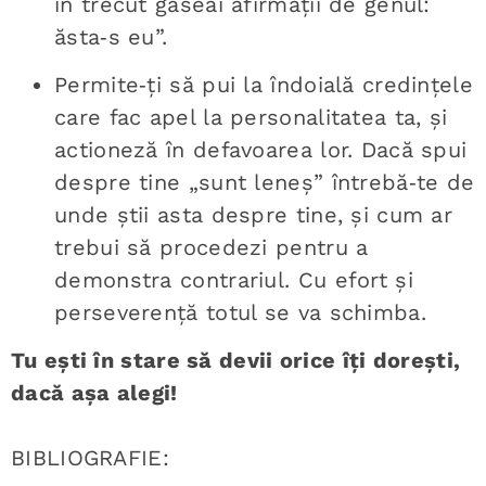
în trecut găseai afirmații de genul:
ăsta‑s eu”.
Permite‑ți să pui la îndoială credințele
care fac apel la personalitatea ta, și
actioneză în defavoarea lor. Dacă spui
despre tine „sunt leneș” întrebă‑te de
unde știi asta despre tine, și cum ar
trebui să procedezi pentru a
demonstra contrariul. Cu efort și
perseverență totul se va schimba.
Tu ești în stare să devii orice îți dorești,
dacă așa alegi!
BIBLIOGRAFIE: