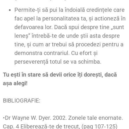
Permite‑ți să pui la îndoială credințele care
fac apel la personalitatea ta, și actioneză în
defavoarea lor. Dacă spui despre tine „sunt
leneș” întrebă‑te de unde știi asta despre
tine, și cum ar trebui să procedezi pentru a
demonstra contrariul. Cu efort și
perseverență totul se va schimba.
Tu ești în stare să devii orice îți dorești, dacă
așa alegi!
BIBLIOGRAFIE:
•Dr Wayne W. Dyer. 2002. Zonele tale enornate.
Cap. 4 Eliberează‑te de trecut, (pag 107‑125)