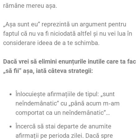
rămâne mereu așa.
„Așa sunt eu” reprezintă un argument pentru
faptul că nu va fi niciodată altfel și nu vei lua în
considerare ideea de a te schimba.
Dacă vrei să elimini enunțurile inutile care ta fac
„să fii” așa, iată câteva strategii:
Înlocuiește afirmațiile de tipul: „sunt
neîndemânatic” cu „până acum m‑am
comportat ca un neîndemânatic”…
Încercă să stai departe de anumite
afirmații pe perioda zilei. Dacă spre