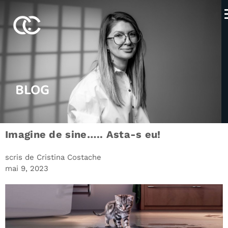
Acasă
Despre Mine
Servicii
BLOG
Tarife
Blog
Imagine de sine….. Asta-s eu!
Contact
scris de Cristina Costache
mai 9, 2023