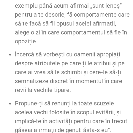
exemplu până acum afirmai „sunt leneș”
pentru a te descrie, fă comportamente care
să te facă să fii opusul acelei afirmații,
alege o zi în care comportamentul să fie în
opoziție.
Încercă să vorbești cu oamenii apropiați
despre atributele pe care ți le atribui și pe
care ai vrea să le schimbi și cere‑le să‑ți
semnalizeze discret în momentul în care
revii la vechile tipare.
Propune‑ți să renunți la toate scuzele
acelea vechi folosite în scopul evitării, și
implică-te în activități pentru care în trecut
găseai afirmații de genul: ăsta‑s eu”.