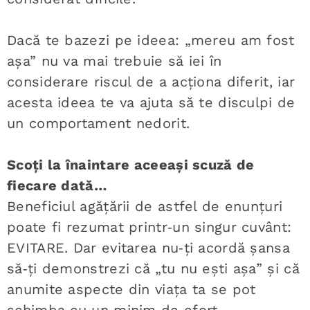
Dacă te bazezi pe ideea: „mereu am fost
așa” nu va mai trebuie să iei în
considerare riscul de a acționa diferit, iar
acesta ideea te va ajuta să te disculpi de
un comportament nedorit.
Scoți la înaintare aceeași scuză de
fiecare dată…
Beneficiul agățării de astfel de enunțuri
poate fi rezumat printr‑un singur cuvânt:
EVITARE. Dar evitarea nu‑ți acordă șansa
să‑ți demonstrezi că „tu nu ești așa” și că
anumite aspecte din viața ta se pot
schimba cu un minim de efort.